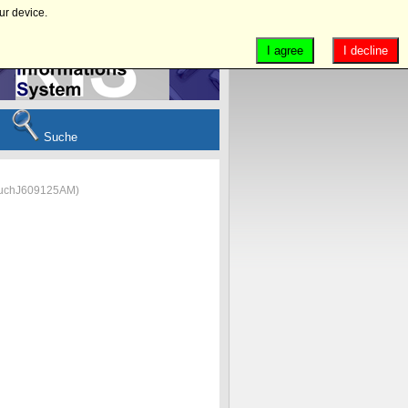
ur device.
I agree
I decline
Suche
uchJ609125AM
)