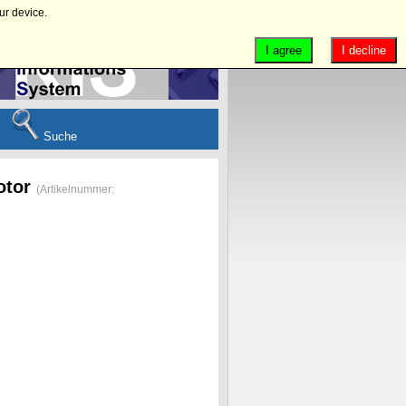
ur device.
I agree
I decline
Suche
otor
(Artikelnummer: