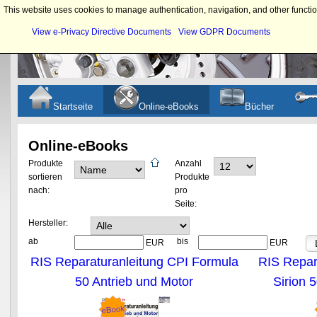
This website uses cookies to manage authentication, navigation, and other functio
View e-Privacy Directive Documents
View GDPR Documents
Startseite
Online-eBooks
Bücher
Online-eBooks
Produkte
Anzahl
sortieren
Produkte
nach:
pro
Seite:
Hersteller:
ab
bis
EUR
EUR
RIS Reparaturanleitung CPI Formula
RIS Repar
50 Antrieb und Motor
Sirion 