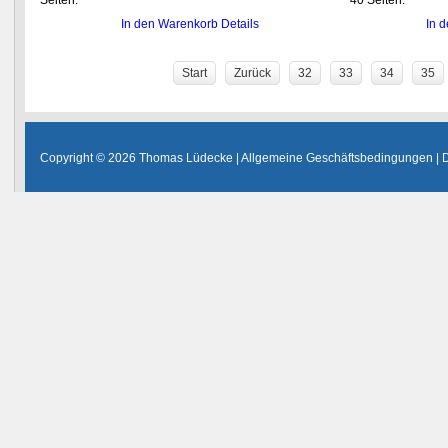
Seiten.
40 Seiten.
In den Warenkorb
Details
In 
Start
Zurück
32
33
34
35
Copyright © 2026 Thomas Lüdecke |
Allgemeine Geschäftsbedingungen
|
D