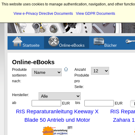
This website uses cookies to manage authentication, navigation, and other functio
View e-Privacy Directive Documents
View GDPR Documents
Startseite
Online-eBooks
Bücher
Online-eBooks
Produkte
Anzahl
sortieren
Produkte
nach:
pro
Seite:
Hersteller:
ab
bis
EUR
EUR
RIS Reparaturanleitung Keeway X
RIS Repar
Blade 50 Antrieb und Motor
Zahara 1